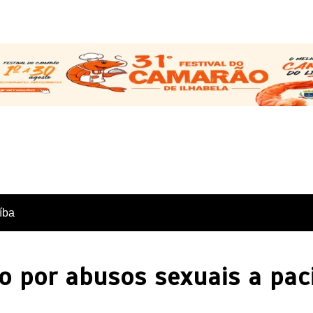
íba
so por abusos sexuais a pac