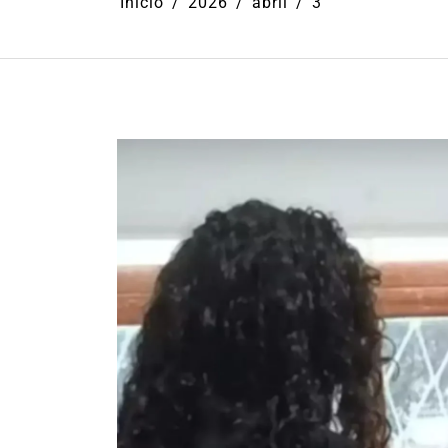
Início
2026
abril
3
Em
Cultura
Ilhabela
Litoral Nort
Turismo
31º Festival do Camarão
movimenta Ilhabela dura