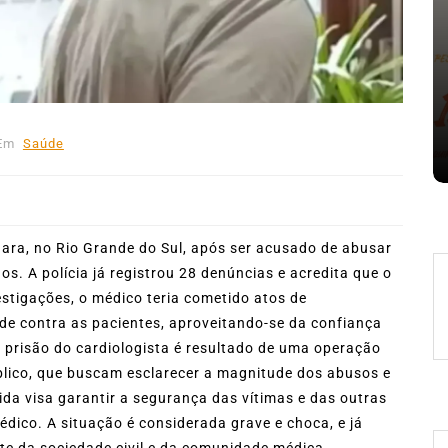
Em
Expresso News
 words
Ilhabela divulga grupos e
ara
primeiros jogos do Campeonato
la
Municipal de Futebol
Em
Saúde
6 de agosto de 2026
0
478 words
quara, no Rio Grande do Sul, após ser acusado de abusar
s. A polícia já registrou 28 denúncias e acredita que o
stigações, o médico teria cometido atos de
de contra as pacientes, aproveitando-se da confiança
 prisão do cardiologista é resultado de uma operação
Público, que buscam esclarecer a magnitude dos abusos e
ida visa garantir a segurança das vítimas e das outras
édico. A situação é considerada grave e choca, e já
te da sociedade civil e da comunidade médica.