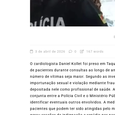
mês de agosto
5 de agosto de 2026
0
227
Boteco do Camarão
Culinária Caiç
Cultura Caiçara
Eventos em Ilhabe
Festival do Camarão
Gastronomia
Ilhabela
Litoral Norte
Turismo
3 de abril de 2026
0
167 words
O cardiologista Daniel Kollet foi preso em Ta
de pacientes durante consultas ao longo de ano
número de vítimas seja maior. Segundo as inve
importunação sexual e violação mediante frau
depositada nele como profissional de saúde. A
conjunta entre a Polícia Civil e o Ministério 
identificar eventuais outros envolvidos. A med
pacientes que podem ter sido atingidas pelo m
gerou reações de indignação e repúdio por par