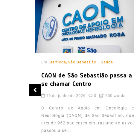
Em
Bertioga/São Sebastião
Saúde
CAON de São Sebastião passa a
se chamar Centro
tuba
15 de junho de 2026
0
200 words
pontas
O Centro de Apoio em Oncologia e
Neurologia (CAON) de São Sebastião, que
atende 952 pacientes em tratamento ativo,
words
passou a se...