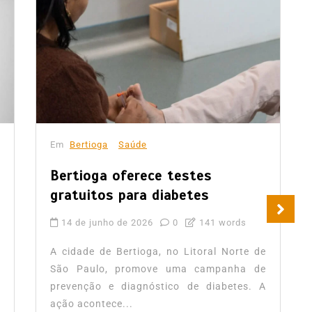
Em
Bertioga
Saúde
Bertioga oferece testes
gratuitos para diabetes
14 de junho de 2026
0
141 words
A cidade de Bertioga, no Litoral Norte de
São Paulo, promove uma campanha de
prevenção e diagnóstico de diabetes. A
ação acontece...