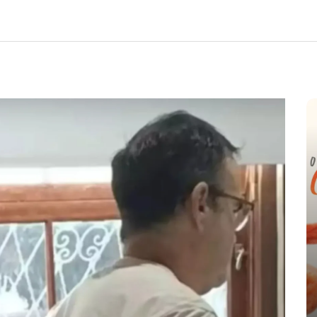
e
nte o