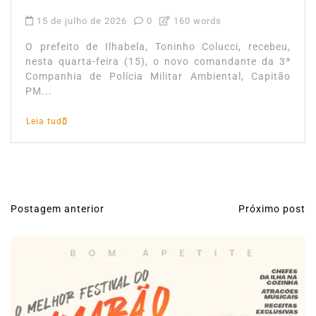
15 de julho de 2026
0
160 words
O prefeito de Ilhabela, Toninho Colucci, recebeu,
nesta quarta-feira (15), o novo comandante da 3ª
Companhia de Polícia Militar Ambiental, Capitão
PM...
Leia tudo
Postagem anterior
Próximo post
N
a
v
e
g