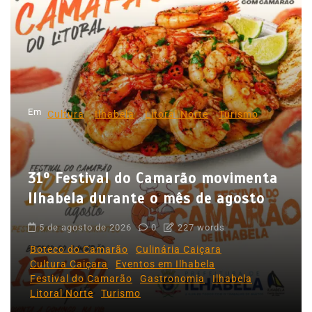
a
ç
ã
o
d
Em
e
Cultura
Ilhabela
Litoral Norte
Turismo
P
o
31º Festival do Camarão movimenta
s
Ilhabela durante o mês de agosto
t
5 de agosto de 2026
0
227 words
Boteco do Camarão
Culinária Caiçara
Cultura Caiçara
Eventos em Ilhabela
Festival do Camarão
Gastronomia
Ilhabela
Litoral Norte
Turismo