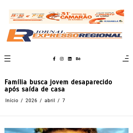
Pular
para
o
conteúdo
Família busca jovem desaparecido
após saída de casa
Início
2026
abril
7