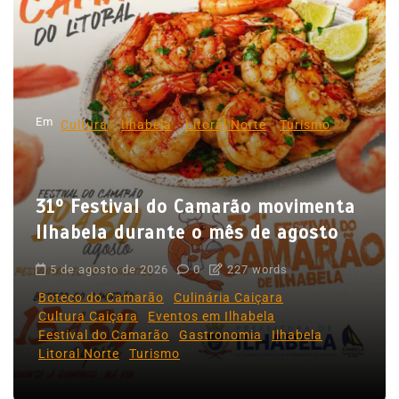
ç
ã
o
d
Em
e
Cultura
Ilhabela
Litoral Norte
Turismo
P
o
31º Festival do Camarão movimenta
s
Ilhabela durante o mês de agosto
t
5 de agosto de 2026
0
227 words
Boteco do Camarão
Culinária Caiçara
Cultura Caiçara
Eventos em Ilhabela
Festival do Camarão
Gastronomia
Ilhabela
Litoral Norte
Turismo