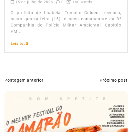
15 de julho de 2026
0
160 words
O prefeito de Ilhabela, Toninho Colucci, recebeu,
nesta quarta-feira (15), o novo comandante da 3ª
Companhia de Polícia Militar Ambiental, Capitão
PM...
Leia tudo
Postagem anterior
Próximo post
N
a
v
e
g
a