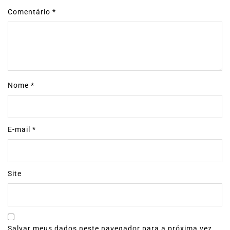
Comentário
*
Nome
*
E-mail
*
Site
Salvar meus dados neste navegador para a próxima vez