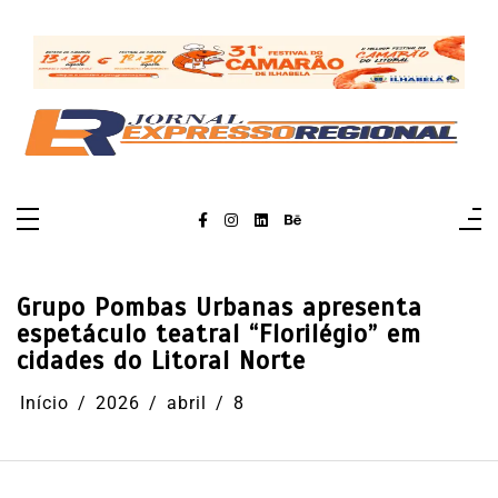
Pular
para
o
conteúdo
Grupo Pombas Urbanas apresenta
espetáculo teatral “Florilégio” em
cidades do Litoral Norte
Início
2026
abril
8