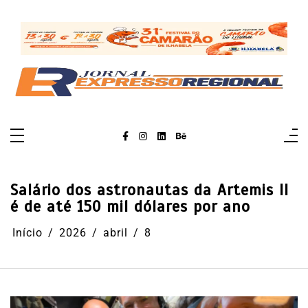
Pular
para
o
conteúdo
Salário dos astronautas da Artemis II
é de até 150 mil dólares por ano
Início
2026
abril
8