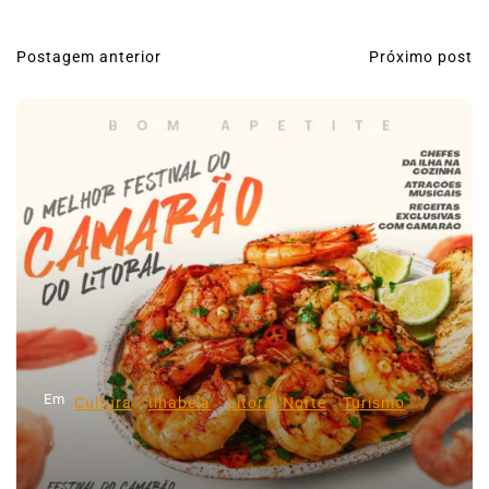
Postagem anterior
Próximo post
N
a
v
e
g
a
ç
ã
o
d
Em
e
Cultura
Ilhabela
Litoral Norte
Turismo
P
o