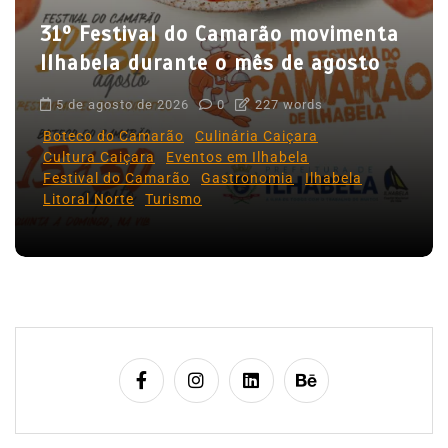
o
31º Festival do Camarão movimenta
s
Ilhabela durante o mês de agosto
t
5 de agosto de 2026
0
227 words
Boteco do Camarão
Culinária Caiçara
Cultura Caiçara
Eventos em Ilhabela
Festival do Camarão
Gastronomia
Ilhabela
Litoral Norte
Turismo