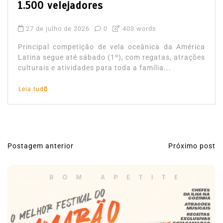
1.500 velejadores
27 de julho de 2026
0
403 words
Principal competição de vela oceânica da América
Latina segue até sábado (1º), com regatas, atrações
culturais e atividades para toda a família...
Leia tudo
Postagem anterior
Próximo post
N
a
v
e
g