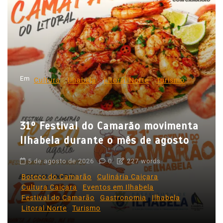
a
ç
ã
o
d
Em
e
Cultura
Ilhabela
Litoral Norte
Turismo
P
o
31º Festival do Camarão movimenta
s
Ilhabela durante o mês de agosto
t
5 de agosto de 2026
0
227 words
Boteco do Camarão
Culinária Caiçara
Cultura Caiçara
Eventos em Ilhabela
Festival do Camarão
Gastronomia
Ilhabela
Litoral Norte
Turismo