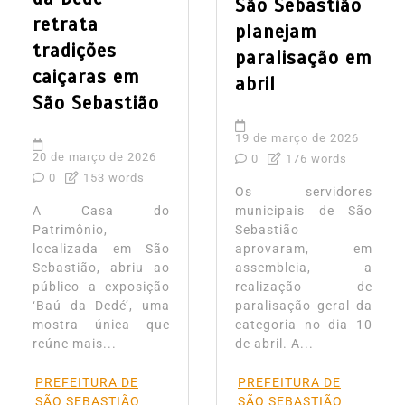
São Sebastião
retrata
planejam
tradições
paralisação em
caiçaras em
abril
São Sebastião
19 de março de 2026
20 de março de 2026
0
176 words
0
153 words
Os servidores
A Casa do
municipais de São
Patrimônio,
Sebastião
localizada em São
aprovaram, em
Sebastião, abriu ao
assembleia, a
público a exposição
realização de
‘Baú da Dedé’, uma
paralisação geral da
mostra única que
categoria no dia 10
reúne mais...
de abril. A...
PREFEITURA DE
PREFEITURA DE
SÃO SEBASTIÃO
SÃO SEBASTIÃO