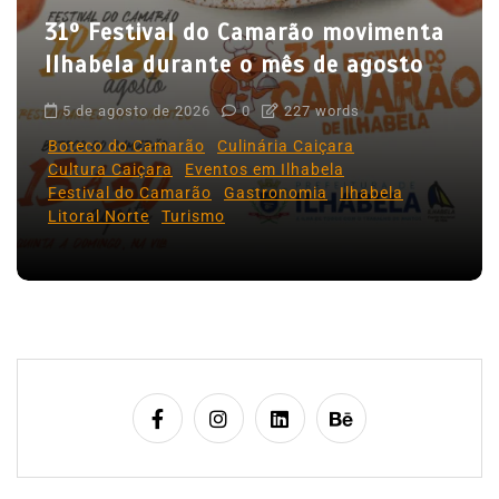
31º Festival do Camarão movimenta
t
Ilhabela durante o mês de agosto
s
5 de agosto de 2026
0
227 words
Boteco do Camarão
Culinária Caiçara
Cultura Caiçara
Eventos em Ilhabela
Festival do Camarão
Gastronomia
Ilhabela
Litoral Norte
Turismo