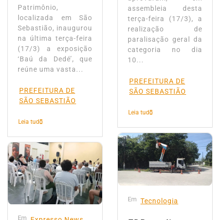
Patrimônio,
assembleia desta
localizada em São
terça-feira (17/3), a
Sebastião, inaugurou
realização de
na última terça-feira
paralisação geral da
(17/3) a exposição
categoria no dia
‘Baú da Dedé’, que
10...
reúne uma vasta...
PREFEITURA DE
PREFEITURA DE
SÃO SEBASTIÃO
SÃO SEBASTIÃO
Leia tudo
Leia tudo
Em
Tecnologia
Em
Expresso News