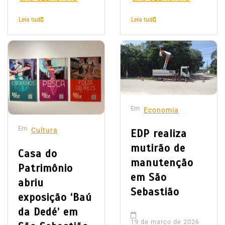
Leia tudo
Leia tudo
Em
Economia
Em
Cultura
EDP realiza
mutirão de
Casa do
manutenção
Patrimônio
em São
abriu
Sebastião
exposição ‘Baú
da Dedé’ em
19 de março de 2026