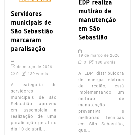
EDP realiza
mutirão de
Servidores
manutenção
municipais de
em São
São Sebastião
Sebastião
marcaram
paralisação
19 de março de 2026
0
180 words
19 de março de 2026
A EDP, distribuidora
0
139 words
de energia elétrica
A categoria de
da região, está
servidores
implementando um
municipais de São
mutirão de
Sebastião aprovou
manutenção
em assembleia a
preventiva e
realização de uma
melhorias técnicas
paralisação geral no
em São Sebastião,
dia 10 de abril,...
que...