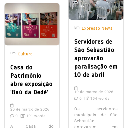
Em
Expresso News
Servidores de
São Sebastião
Em
Cultura
aprovarão
paralisação em
Casa do
10 de abril
Patrimônio
abre exposição
‘Baú da Dedé’
19 de março de 2026
0
154 words
Os servidores
20 de março de 2026
municipais de São
0
191 words
Sebastião
A Casa do
aprovaram, em