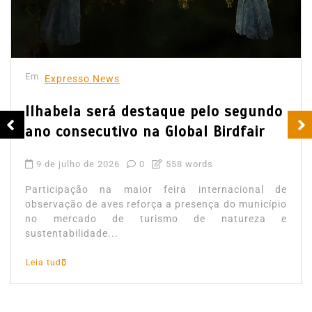
Em
Expresso News
Ilhabela será destaque pelo segundo
ano consecutivo na Global Birdfair
9 de julho de 2026
0
558 words
Participação na maior feira internacional de
observação de aves reforça a presença do município
no mercado de turismo de natureza e
sustentabilidade...
Leia tudo