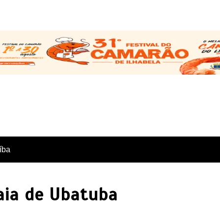
íba
aia de Ubatuba