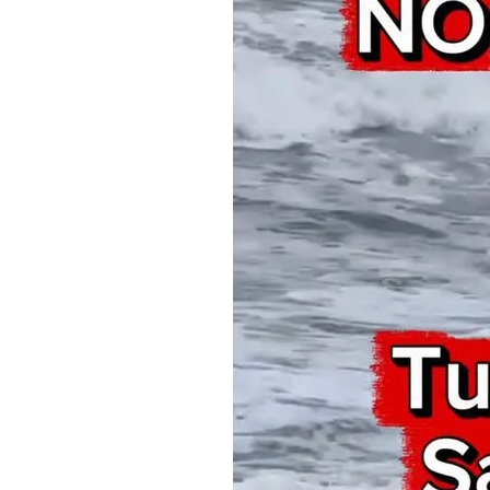
mês de agosto
5 de agosto de 2026
0
227
Boteco do Camarão
Culinária Caiç
Cultura Caiçara
Eventos em Ilhabe
Festival do Camarão
Gastronomia
Ilhabela
Litoral Norte
Turismo