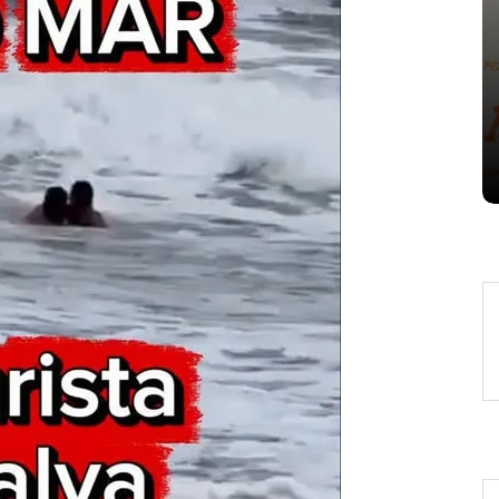
Em
Expresso News
 words
Ilhabela divulga grupos e
ara
primeiros jogos do Campeonato
la
Municipal de Futebol
6 de agosto de 2026
0
478 words