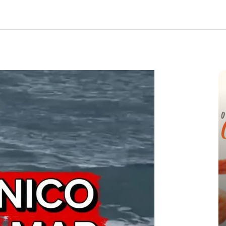
e
nte o