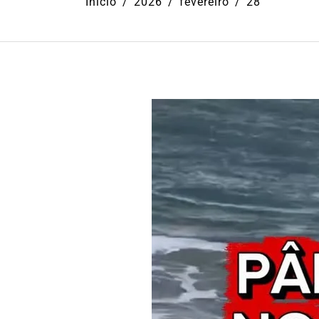
Início
2026
fevereiro
28
Em
Cultura
Ilhabela
Litoral Nort
Turismo
31º Festival do Camarão
movimenta Ilhabela dura