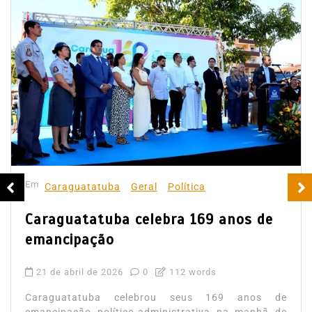
Em
Caraguatatuba
Geral
Política
Caraguatatuba celebra 169 anos de
emancipação
21 de abril de 2026
0
112 words
Caraguatatuba celebrou seus 169 anos de