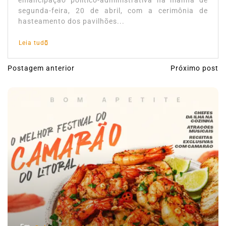
emancipação político-administrativa na manhã de
segunda-feira, 20 de abril, com a cerimônia de
hasteamento dos pavilhões...
Leia tudo
Postagem anterior
Próximo post
N
a
v
e
g
a
ç
ã
o
d