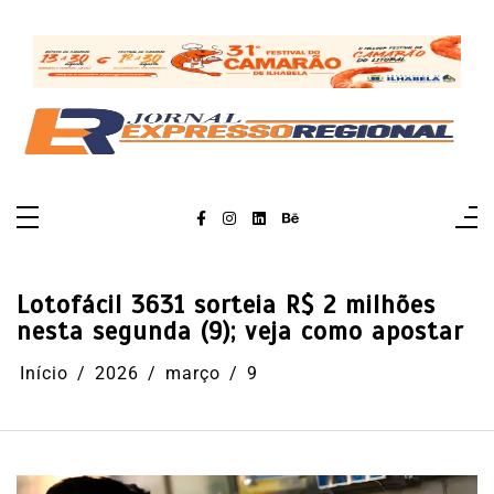
Pular
para
o
conteúdo
Lotofácil 3631 sorteia R$ 2 milhões
nesta segunda (9); veja como apostar
Início
2026
março
9