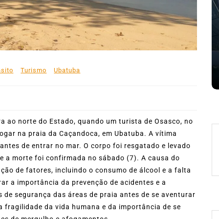
53ª Semana Internacional de
27 words
Vela movimenta Ilhabela e
içara
reúne cerca de 1.500
bela
velejadores
a
sito
Turismo
Ubatuba
27 de julho de 2026
0
403 words
ra ao norte do Estado, quando um turista de Osasco, no
fogar na praia da Caçandoca, em Ubatuba. A vítima
antes de entrar no mar. O corpo foi resgatado e levado
 a morte foi confirmada no sábado (7). A causa do
ão de fatores, incluindo o consumo de álcool e a falta
rar a importância da prevenção de acidentes e a
s de segurança das áreas de praia antes de se aventurar
a fragilidade da vida humana e da importância de se
ntes de mergulho e afogamentos.