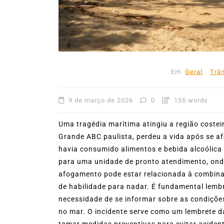
mês de agosto
nternacional de
5 de agosto de 2026
0
2
ta Ilhabela e
Boteco do Camarão
Culinária Ca
de 1.500
Cultura Caiçara
Eventos em Ilha
Festival do Camarão
Gastronomi
Ilhabela
Litoral Norte
Turismo
Em
Geral
Trân
2026
0
403 words
9 de março de 2026
0
155 words
Uma tragédia marítima atingiu a região costei
Grande ABC paulista, perdeu a vida após se a
havia consumido alimentos e bebida alcoólica 
para uma unidade de pronto atendimento, onde
afogamento pode estar relacionada à combinaç
de habilidade para nadar. É fundamental lemb
necessidade de se informar sobre as condiçõe
no mar. O incidente serve como um lembrete d
tomar medidas preventivas para evitar acide