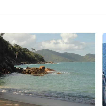
rte
ante o
Em
Ilhabela