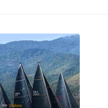
Em
Cultura
Ilhabela
Litoral Norte
Turismo
31º Festival do Camarão
movimenta Ilhabela durante o
Em
Ilhabel