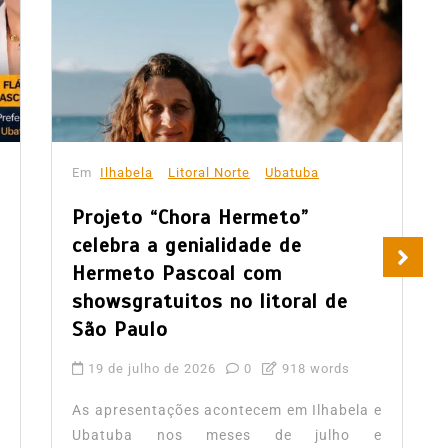
Em
Ubatuba
Prefeitura de Ubatuba visita
DER e discute melhorias na SP-
55
19 de julho de 2026
0
379 words
e
Representantes de Ubatuba participaram
de uma reunião na sede da Divisão
Regional 5 (DR-5) do Departamento de
s
Estradas de Rodagem (DER), em...
ela e
Leia tudo
ho e