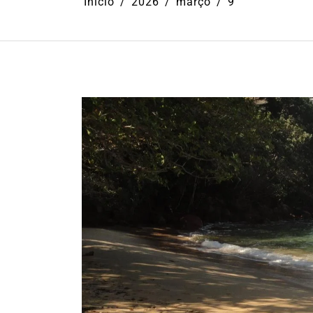
Início
2026
março
9
Em
Cultura
Ilhabela
Litoral No
Turismo
31º Festival do Camarão
movimenta Ilhabela dur