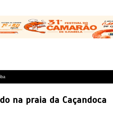
íba
ado na praia da Caçandoca