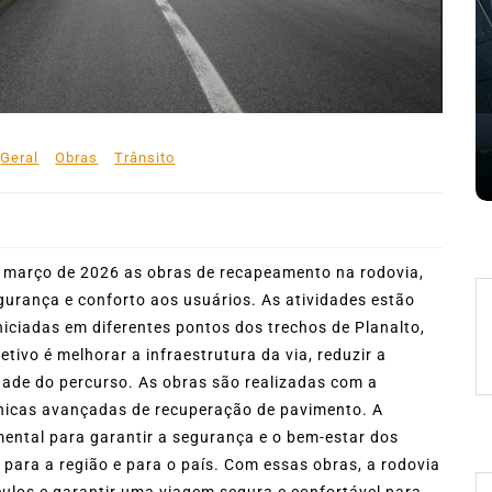
mês de agosto
 de
5 de agosto de 2026
0
227 words
e
Boteco do Camarão
Culinária Caiçara
Cultura Caiçara
Eventos em Ilhabela
Festival do Camarão
Gastronomia
Ilhabela
Litoral Norte
Turismo
Geral
Obras
Trânsito
 words
e março de 2026 as obras de recapeamento na rodovia,
egurança e conforto aos usuários. As atividades estão
iciadas em diferentes pontos dos trechos de Planalto,
tivo é melhorar a infraestrutura da via, reduzir a
dade do percurso. As obras são realizadas com a
écnicas avançadas de recuperação de pavimento. A
mental para garantir a segurança e o bem-estar dos
 para a região e para o país. Com essas obras, a rodovia
culos e garantir uma viagem segura e confortável para