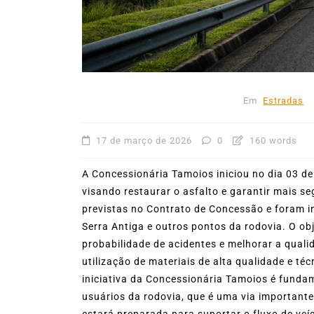
53ª Semana Internacional
Vela movimenta Ilhabela 
reúne cerca de 1.500
velejadores
Em
Estradas
27 de julho de 2026
0
403
17 de março de 2026
0
160 words
A Concessionária Tamoios iniciou no dia 03 d
visando restaurar o asfalto e garantir mais s
previstas no Contrato de Concessão e foram in
Serra Antiga e outros pontos da rodovia. O obje
probabilidade de acidentes e melhorar a quali
utilização de materiais de alta qualidade e t
iniciativa da Concessionária Tamoios é funda
usuários da rodovia, que é uma via importante
estará preparada para suportar o fluxo de veí