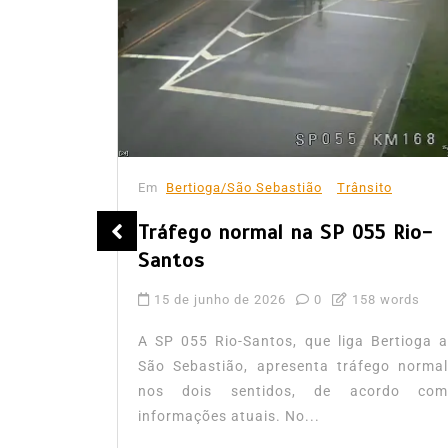
Em
Bertioga/São Sebastião
Trânsito
o
Tráfego normal na SP 055 Rio-
Santos
words
15 de junho de 2026
0
158 words
aforma do
 de dados
A SP 055 Rio-Santos, que liga Bertioga a
trânsito,
São Sebastião, apresenta tráfego normal
nos dois sentidos, de acordo com
informações atuais. No...