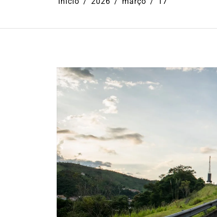
Início
2026
março
17
Em
Ilhabela