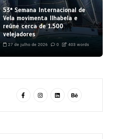
mês de a
53ª Semana Internacional de
5 de agost
Vela movimenta Ilhabela e
Boteco do C
reúne cerca de 1.500
Cultura Caiça
velejadores
Festival do 
Ilhabela
Lit
27 de julho de 2026
0
403 words