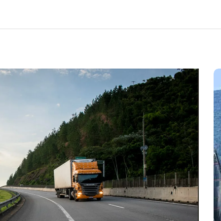
Em
Cultura
Ilhabela
Litoral Norte
Turismo
31º Festival do Camarão
movimenta Ilhabela durante o