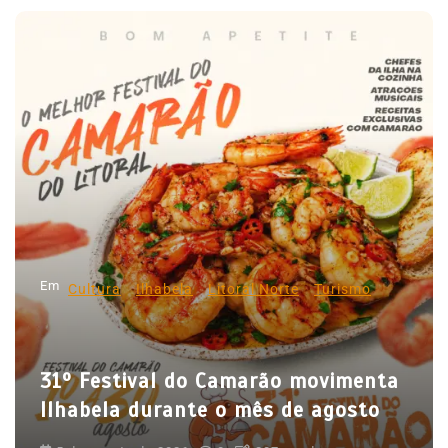
a
v
e
g
a
ç
ã
o
d
Em
e
Cultura
Ilhabela
Litoral Norte
Turismo
P
o
31º Festival do Camarão movimenta
s
Ilhabela durante o mês de agosto
t