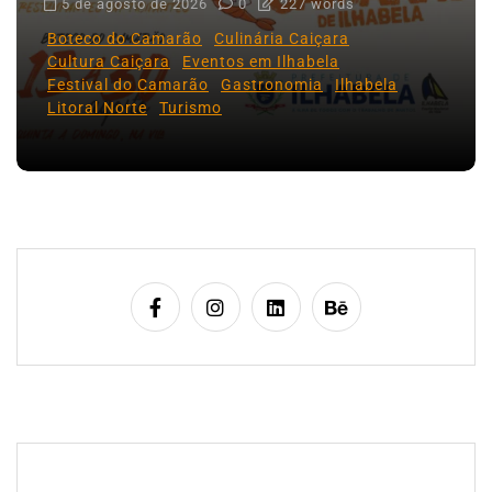
5 de agosto de 2026
0
227 words
Boteco do Camarão
Culinária Caiçara
Cultura Caiçara
Eventos em Ilhabela
Festival do Camarão
Gastronomia
Ilhabela
Litoral Norte
Turismo