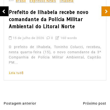
Brasil
Expresso News
Ilhabela
Prefeito de Ilhabela recebe novo
comandante da Polícia Militar
Ambiental do Litoral Norte
15 de julho de 2026
0
160 words
O prefeito de Ilhabela, Toninho Colucci, recebeu,
nesta quarta-feira (15), o novo comandante da 3ª
Companhia de Polícia Militar Ambiental, Capitão
PM...
Leia tudo
Postagem anterior
Próximo post
N