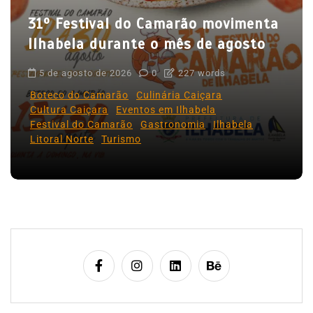
o
31º Festival do Camarão movimenta
s
Ilhabela durante o mês de agosto
t
5 de agosto de 2026
0
227 words
Boteco do Camarão
Culinária Caiçara
Cultura Caiçara
Eventos em Ilhabela
Festival do Camarão
Gastronomia
Ilhabela
Litoral Norte
Turismo