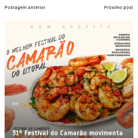
Postagem anterior
Próximo post
N
a
v
e
g
a
ç
ã
o
d
Em
e
Cultura
Ilhabela
Litoral Norte
Turismo
P
o
31º Festival do Camarão movimenta
s