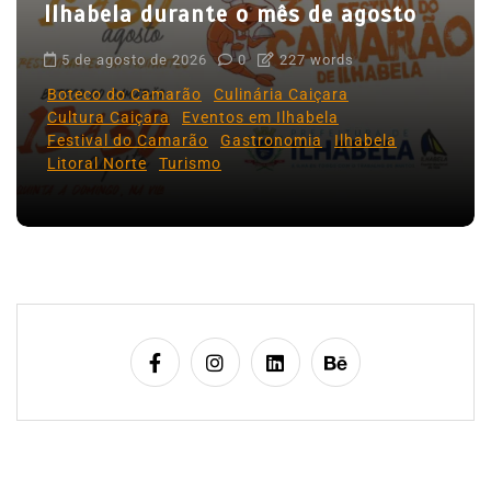
Ilhabela durante o mês de agosto
t
5 de agosto de 2026
0
227 words
Boteco do Camarão
Culinária Caiçara
Cultura Caiçara
Eventos em Ilhabela
Festival do Camarão
Gastronomia
Ilhabela
Litoral Norte
Turismo