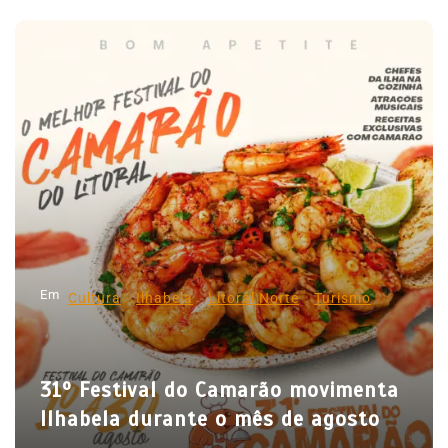
a
v
e
g
a
ç
ã
o
d
Em
e
Cultura
Ilhabela
Litoral Norte
Turismo
P
o
31º Festival do Camarão movimenta
s
Ilhabela durante o mês de agosto
t