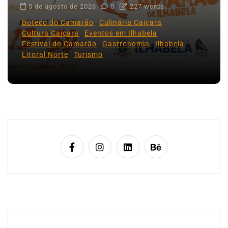
5 de agosto de 2026
0
227 words
Boteco do Camarão
Culinária Caiçara
Cultura Caiçara
Eventos em Ilhabela
Festival do Camarão
Gastronomia
Ilhabela
Litoral Norte
Turismo