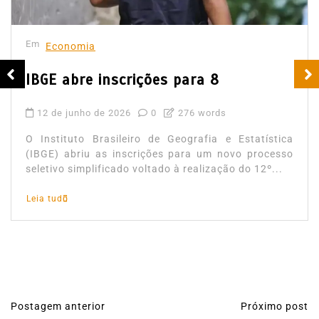
Em
Economia
IBGE abre inscrições para 8
12 de junho de 2026
0
276 words
O Instituto Brasileiro de Geografia e Estatística
(IBGE) abriu as inscrições para um novo processo
seletivo simplificado voltado à realização do 12º...
Leia tudo
Postagem anterior
Próximo post
N