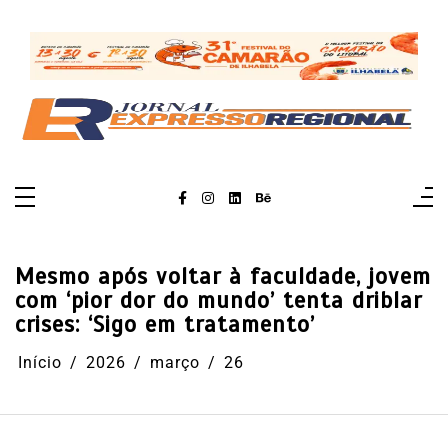
Pular
para
o
conteúdo
Mesmo após voltar à faculdade, jovem
com ‘pior dor do mundo’ tenta driblar
crises: ‘Sigo em tratamento’
Início
2026
março
26