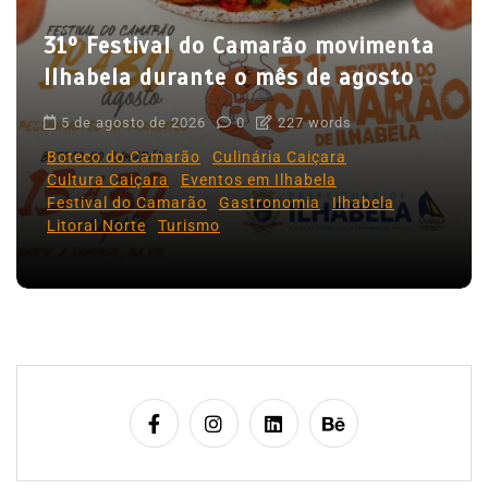
o
31º Festival do Camarão movimenta
s
Ilhabela durante o mês de agosto
t
5 de agosto de 2026
0
227 words
Boteco do Camarão
Culinária Caiçara
Cultura Caiçara
Eventos em Ilhabela
Festival do Camarão
Gastronomia
Ilhabela
Litoral Norte
Turismo