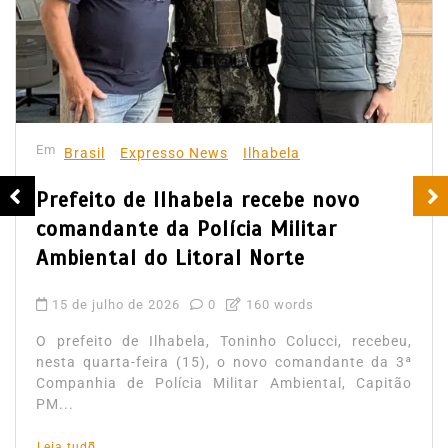
Em
Brasil
Expresso News
Ilhabela
Prefeito de Ilhabela recebe novo
comandante da Polícia Militar
Ambiental do Litoral Norte
15 de julho de 2026
0
160 words
O prefeito de Ilhabela, Toninho Colucci, recebeu,
nesta quarta-feira (15), o novo comandante da 3ª
Companhia de Polícia Militar Ambiental, Capitão
PM...
Leia tudo