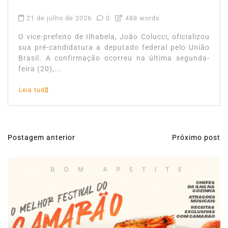
21 de julho de 2026
0
488 words
O vice-prefeito de Ilhabela, João Colucci, oficializou
sua pré-candidatura a deputado federal pelo União
Brasil. A confirmação ocorreu na última segunda-
feira (20),...
Leia tudo
Postagem anterior
Próximo post
N
a
v
e
g
a