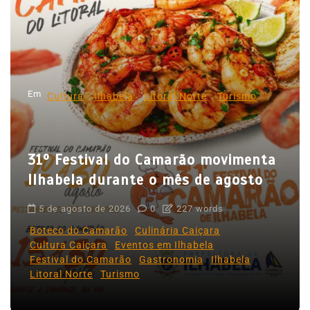
ç
ã
o
d
Em
e
Cultura
Ilhabela
Litoral Norte
Turismo
P
o
31º Festival do Camarão movimenta
s
Ilhabela durante o mês de agosto
t
5 de agosto de 2026
0
227 words
Boteco do Camarão
Culinária Caiçara
Cultura Caiçara
Eventos em Ilhabela
Festival do Camarão
Gastronomia
Ilhabela
Litoral Norte
Turismo