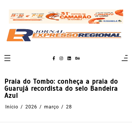
Pular
para
o
conteúdo
Praia do Tombo: conheça a praia do
Guarujá recordista do selo Bandeira
Azul
Início
2026
março
28