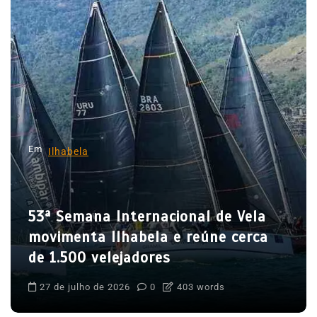
ç
ã
o
d
e
P
o
Em
Ilhabela
s
t
53ª Semana Internacional de Vela
movimenta Ilhabela e reúne cerca
de 1.500 velejadores
27 de julho de 2026
0
403 words