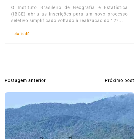
O Instituto Brasileiro de Geografia e Estatística
(IBGE) abriu as inscrições para um novo processo
seletivo simplificado voltado à realização do 12º...
Leia tudo
Postagem anterior
Próximo post
N
a
v
e
g
a