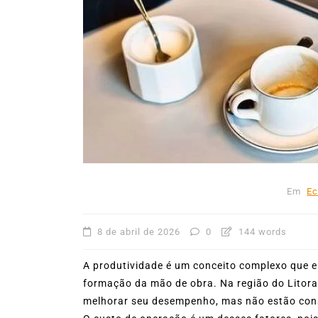
31º Festival do Camarão
movimenta Ilhabela dura
mês de agosto
5 de agosto de 2026
0
227
Boteco do Camarão
Culinária Caiç
Cultura Caiçara
Eventos em Ilhabe
Festival do Camarão
Gastronomia
Ilhabela
Litoral Norte
Turismo
Em
E
8 de abril de 2026
0
144 words
A produtividade é um conceito complexo que en
formação da mão de obra. Na região do Litor
melhorar seu desempenho, mas não estão cons