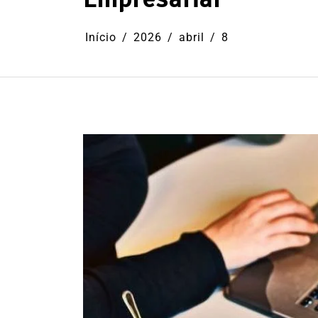
Início
2026
abril
8
Em
Cultura
Ilhabela
Litoral Nort
Turismo