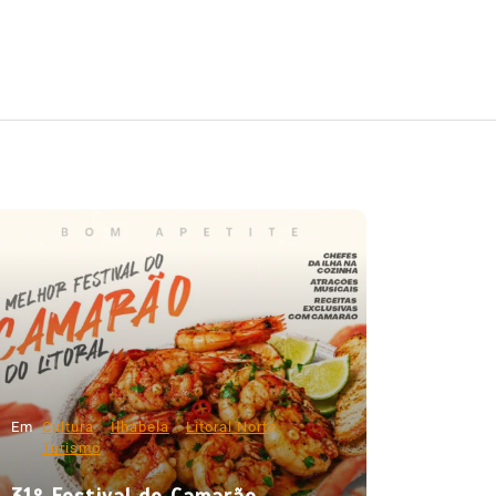
Em
Cultura
Ilhabela
Litoral Norte
Turismo