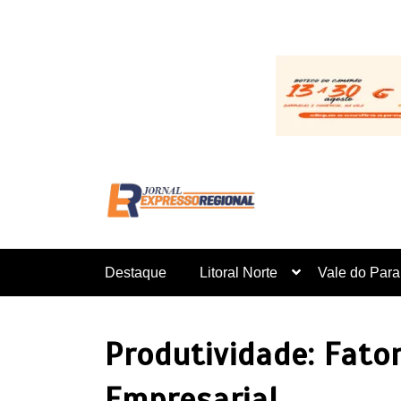
Pular
para
o
conteúdo
Destaque
Litoral Norte
Vale do Para
Produtividade: Fat
Empresarial