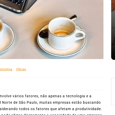
nte o
Em
Expresso News
 words
Ilhabela divulga grupos e
ara
primeiros jogos do Campeonato
la
Municipal de Futebol
6 de agosto de 2026
0
478 words
conomia
Obras
volve vários fatores, não apenas a tecnologia e a
al Norte de São Paulo, muitas empresas estão buscando
iderando todos os fatores que afetam a produtividade.