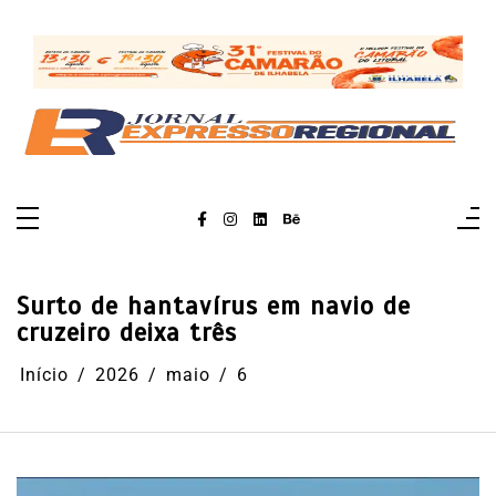
Pular
para
o
conteúdo
Surto de hantavírus em navio de
cruzeiro deixa três
Início
2026
maio
6