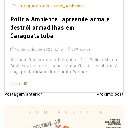
Em
Caraguatatuba
Meio_Ambiente
Polícia Ambiental apreende arma e
destrói armadilhas em
Caraguatatuba
16 de junho de 2026
0
309 words
Na manhã desta terça‑feira, dia 16, a Polícia Militar
Ambiental realizou uma operação de combate à
caça predatória no interior do Parque...
Leia tudo
Postagem anterior
Próximo post
N
a
v
e