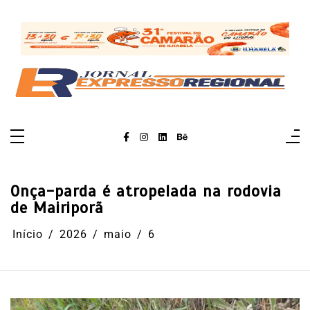
Pular
para
o
conteúdo
Onça-parda é atropelada na rodovia
de Mairiporã
Início
2026
maio
6