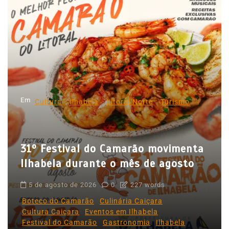
g
a
ç
ã
o
d
Em
e
Cultura
Ilhabela
Litoral Norte
Turismo
P
o
31º Festival do Camarão movimenta
s
Ilhabela durante o mês de agosto
t
5 de agosto de 2026
0
227 words
Boteco do Camarão
Culinária Caiçara
Cultura Caiçara
Eventos em Ilhabela
Festival do Camarão
Gastronomia
Ilhabela