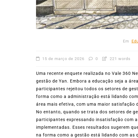
mês de agosto
5 de agosto de 2026
0
227
Boteco do Camarão
Culinária Caiç
Cultura Caiçara
Eventos em Ilhabe
Festival do Camarão
Gastronomia
Ilhabela
Litoral Norte
Turismo
Em
Ed
15 de março de 2026
0
221 words
Uma recente enquete realizada no Vale 360 Ne
gestão de Yan. Embora a educação seja a área 
participantes rejeitou todos os setores de ge
forma como a administração está lidando com 
área mais efetiva, com uma maior satisfação 
No entanto, quando se trata dos setores de ges
participantes expressando insatisfação com a
implementadas. Esses resultados sugerem que
na forma como a gestão está lidando com as q