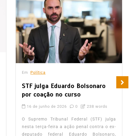
Em
Política
STF julga Eduardo Bolsonaro
por coação no curso
16 de junho de 2026
0
238 words
O Supremo Tribunal Federal (STF) julga
nesta terça-feira a ação penal contra o ex-
deputado federal Eduardo Bolsonaro,