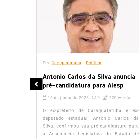
Em
Caraguatatuba
Política
Antonio Carlos da Silva anuncia
de
pré-candidatura para Alesp
16 de junho de 2026
0
220 words
words
O ex-prefeito de Caraguatatuba e ex-
 (CMO) do
deputado estadual, Antonio Carlos da
ada nesta
Silva, confirmou sua pré-candidatura para
leição do
a Assembleia Legislativa do Estado de