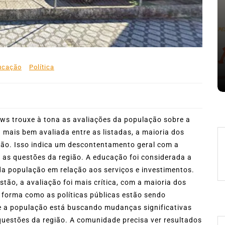
Em
Expresso News
 words
Ilhabela divulga grupos e
ara
primeiros jogos do Campeonato
la
Municipal de Futebol
ucação
Política
6 de agosto de 2026
0
478 words
ws trouxe à tona as avaliações da população sobre a
mais bem avaliada entre as listadas, a maioria dos
stão. Isso indica um descontentamento geral com a
as questões da região. A educação foi considerada a
da população em relação aos serviços e investimentos.
tão, a avaliação foi mais crítica, com a maioria dos
 forma como as políticas públicas estão sendo
 a população está buscando mudanças significativas
uestões da região. A comunidade precisa ver resultados