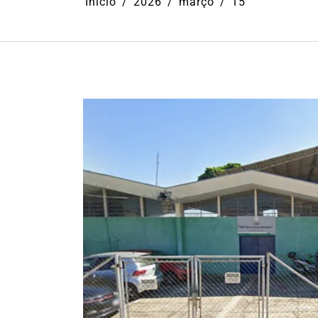
Início
2026
março
15
Em
Cultura
Ilhabela
Litoral Nort
Turismo
31º Festival do Camarão
movimenta Ilhabela dura