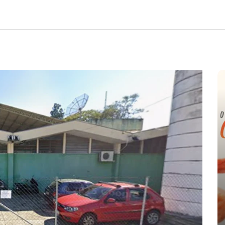
e
nte o