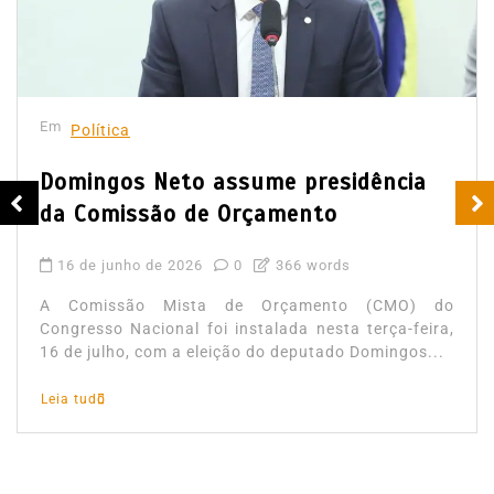
Em
Política
Domingos Neto assume presidência
da Comissão de Orçamento
16 de junho de 2026
0
366 words
A Comissão Mista de Orçamento (CMO) do
Congresso Nacional foi instalada nesta terça‑feira,
16 de julho, com a eleição do deputado Domingos...
Leia tudo