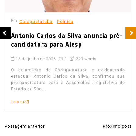
Em
Caraguatatuba
Política
Antonio Carlos da Silva anuncia pré-
candidatura para Alesp
16 de junho de 2026
0
220 words
O ex-prefeito de Caraguatatuba e ex-deputado
estadual, Antonio Carlos da Silva, confirmou sua
pré-candidatura para a Assembleia Legislativa do
Estado de São...
Leia tudo
Postagem anterior
Próximo post
N