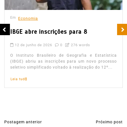
Em
Economia
IBGE abre inscrições para 8
12 de junho de 2026
0
276 words
O Instituto Brasileiro de Geografia e Estatística
(IBGE) abriu as inscrições para um novo processo
seletivo simplificado voltado à realização do 12º...
Leia tudo
Postagem anterior
Próximo post
N