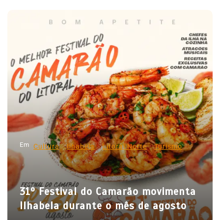
a
v
e
g
a
ç
ã
o
d
Em
e
Cultura
Ilhabela
Litoral Norte
Turismo
P
o
31º Festival do Camarão movimenta
s
Ilhabela durante o mês de agosto
t