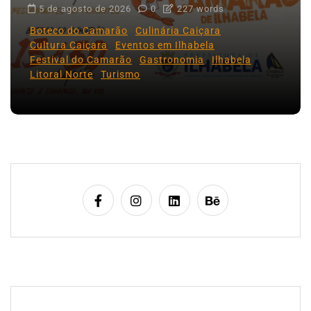
5 de agosto de 2026
0
227 words
Boteco do Camarão
Culinária Caiçara
Cultura Caiçara
Eventos em Ilhabela
Festival do Camarão
Gastronomia
Ilhabela
Litoral Norte
Turismo