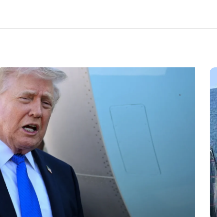
Em
Cultura
Ilhabela
Litoral Norte
Turismo
31º Festival do Camarão
movimenta Ilhabela durante o