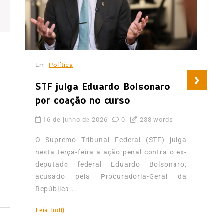
Em
Política
STF julga Eduardo Bolsonaro
por coação no curso
16 de junho de 2026
0
238 words
O Supremo Tribunal Federal (STF) julga
nesta terça-feira a ação penal contra o ex-
deputado federal Eduardo Bolsonaro,
acusado pela Procuradoria-Geral da
República...
Leia tudo