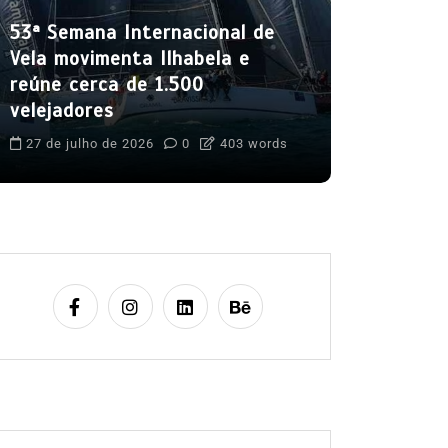
mês de a
53ª Semana Internacional de
5 de agost
Vela movimenta Ilhabela e
Boteco do C
reúne cerca de 1.500
Cultura Caiça
velejadores
Festival do 
Ilhabela
Lit
27 de julho de 2026
0
403 words