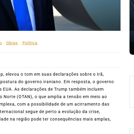
mês de agosto
 de
5 de agosto de 2026
0
227 words
e
Boteco do Camarão
Culinária Caiçara
Cultura Caiçara
Eventos em Ilhabela
Festival do Camarão
Gastronomia
Ilhabela
Litoral Norte
Turismo
o
Obras
Política
 words
p, elevou o tom em suas declarações sobre o Irã,
 postura do governo iraniano. Em resposta, o governo
os EUA. As declarações de Trump também incluem
o Norte (OTAN), o que amplia a tensão em meio ao
omplexa, com a possibilidade de um acirramento das
ternacional segue de perto a evolução da crise,
idade na região pode ter consequências mais amplas,