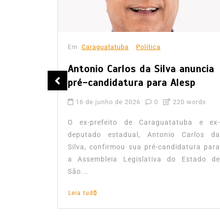
Em
Caraguatatuba
Política
Antonio Carlos da Silva anuncia
de
pré-candidatura para Alesp
16 de junho de 2026
0
220 words
words
O ex-prefeito de Caraguatatuba e ex-
 (CMO) do
deputado estadual, Antonio Carlos da
ada nesta
Silva, confirmou sua pré-candidatura para
leição do
a Assembleia Legislativa do Estado de
São...
Leia tudo