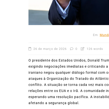
53ª Semana Internacional
Vela movimenta Ilhabela 
reúne cerca de 1.500
velejadores
Em
Mund
27 de julho de 2026
0
403
26 de março de 2026
0
126 words
O presidente dos Estados Unidos, Donald Trum
exigindo negociações imediatas e criticando a
iraniano negou qualquer diálogo formal com 
ataques à Organização do Tratado do Atlântic
conflito. A situação se torna cada vez mais c
relações entre os EUA e o Irã. A comunidade in
esperando uma resolução pacífica. A instabil
afetando a segurança global.