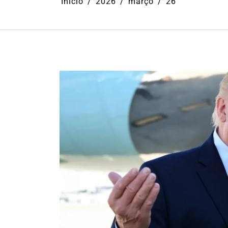
Início
2026
março
26
Em
Ilhabela