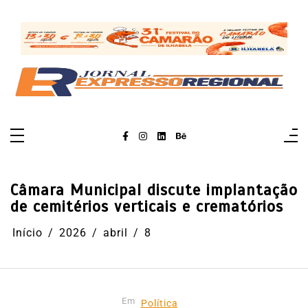
Pular
para
o
conteúdo
Câmara Municipal discute implantação
de cemitérios verticais e crematórios
Início
2026
abril
8
Em
Política