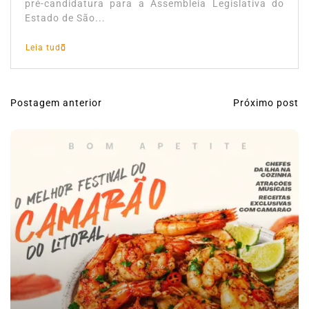
pré-candidatura para a Assembleia Legislativa do
Estado de São...
Leia tudo
Postagem anterior
Próximo post
N
a
v
e
g
a
ç
ã
o
d