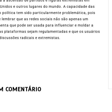
a a ascensão de partidos e figuras extremistas em
s Unidos e outros lugares do mundo. A capacidade das
ão política tem sido particularmente problemática, pois
nte lembrar que as redes sociais não são apenas um
nta que pode ser usada para influenciar e moldar a
 as plataformas sejam regulamentadas e que os usuários
discussões radicais e extremistas.
UM COMENTÁRIO