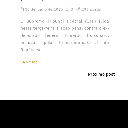
16 de junho de 2026
0
238 words
O Supremo Tribunal Federal (STF) julga
nesta terça-feira a ação penal contra o ex-
deputado federal Eduardo Bolsonaro,
acusado pela Procuradoria-Geral da
República...
Leia tudo
Próximo post