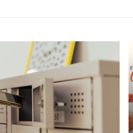
e
nte o