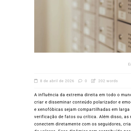
mês de agosto
5 de agosto de 2026
0
227
Boteco do Camarão
Culinária Caiç
Cultura Caiçara
Eventos em Ilhabe
Festival do Camarão
Gastronomia
Ilhabela
Litoral Norte
Turismo
8 de abril de 2026
0
202 words
A influência da extrema direita em todo o mun
criar e disseminar conteúdo polarizador e emo
e xenofóbicas sejam compartilhadas em larga
verificação de fatos ou crítica. Além disso, as
conectem diretamente com os seguidores, cr