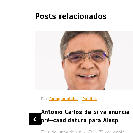
Posts relacionados
Em
Caraguatatuba
Política
Antonio Carlos da Silva anuncia
de
pré-candidatura para Alesp
16 de junho de 2026
0
220 words