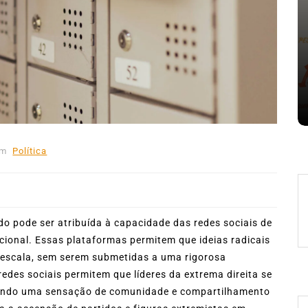
Em
Expresso News
 words
Ilhabela divulga grupos e
ara
primeiros jogos do Campeonato
la
Municipal de Futebol
6 de agosto de 2026
0
478 words
Em
Política
do pode ser atribuída à capacidade das redes sociais de
cional. Essas plataformas permitem que ideias radicais
 escala, sem serem submetidas a uma rigorosa
 redes sociais permitem que líderes da extrema direita se
iando uma sensação de comunidade e compartilhamento