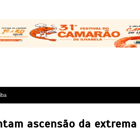
íba
ntam ascensão da extrema d