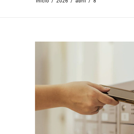
Início
2026
abril
8
Em
Cultura
Ilhabela
Litoral Nort
Turismo
31º Festival do Camarão
movimenta Ilhabela dura