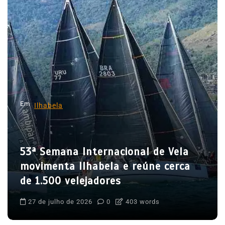
ç
ã
o
d
e
P
o
Em
Ilhabela
s
t
53ª Semana Internacional de Vela
movimenta Ilhabela e reúne cerca
de 1.500 velejadores
27 de julho de 2026
0
403 words